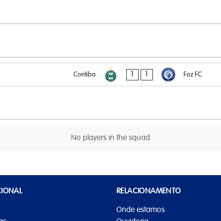
1
1
Coritiba
Foz FC
No players in the squad
CIONAL
RELACIONAMENTO
Onde estamos