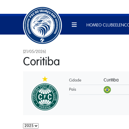
HOME
O CLUBE
ELENC
[21/05/2026]
Coritiba
Curitiba
Cidade
País