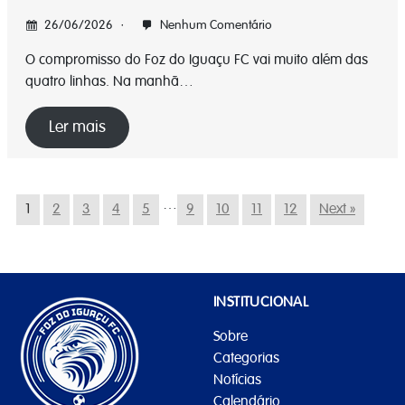
26/06/2026
Nenhum Comentário
O compromisso do Foz do Iguaçu FC vai muito além das
quatro linhas. Na manhã…
Ler mais
…
1
2
3
4
5
9
10
11
12
Next »
INSTITUCIONAL
Sobre
Categorias
Notícias
Calendário