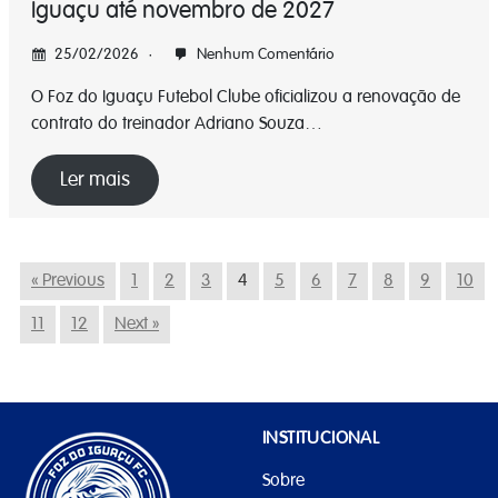
Iguaçu até novembro de 2027
25/02/2026
Nenhum Comentário
O Foz do Iguaçu Futebol Clube oficializou a renovação de
contrato do treinador Adriano Souza…
Ler mais
« Previous
1
2
3
4
5
6
7
8
9
10
11
12
Next »
INSTITUCIONAL
Sobre