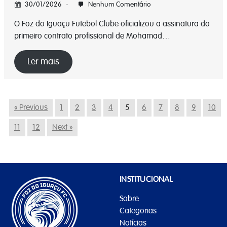
30/01/2026
Nenhum Comentário
O Foz do Iguaçu Futebol Clube oficializou a assinatura do
primeiro contrato profissional de Mohamad…
Ler mais
« Previous
1
2
3
4
5
6
7
8
9
10
11
12
Next »
INSTITUCIONAL
Sobre
Categorias
Notícias