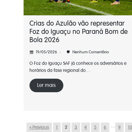
Crias do Azulão vão representar
Foz do Iguaçu no Paraná Bom de
Bola 2026
19/05/2026
Nenhum Comentário
O Foz do Iguaçu SAF já conhece os adversários e
horários da fase regional do…
Ler mais
…
« Previous
1
2
3
4
5
6
9
1