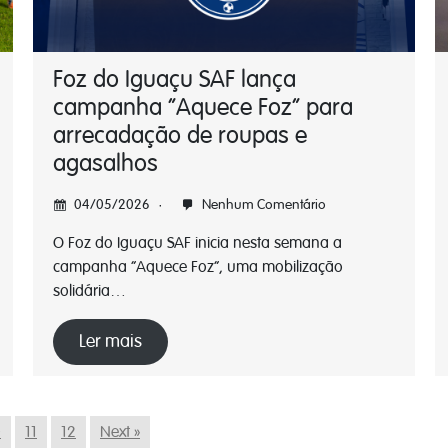
Foz do Iguaçu SAF lança
campanha “Aquece Foz” para
arrecadação de roupas e
agasalhos
04/05/2026
Nenhum Comentário
O Foz do Iguaçu SAF inicia nesta semana a
campanha “Aquece Foz”, uma mobilização
solidária…
Ler mais
0
11
12
Next »