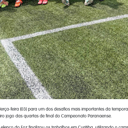
rça-feira (03) para um dos desafios mais importantes da temporad
iro jogo das quartas de final do Campeonato Paranaense.
lenco do Foz finalizou os trabalhos em Curitiba, utilizando o cam