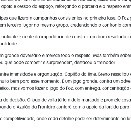
 apoio e cessão do espaço, reforçando a parceria e o respeito entre
ipes que fizeram campanhas consistentes na primeira fase. O Foz 
em terceiro lugar no mesmo grupo, credenciando o confronto como
nfiante e ciente da importância de construir um bom resultado lo
nalidade.
um grande adversário e merece todo o respeito. Mas também sabe
ou que pode competir e surpreender”, destacou o treinador.
 entre intensidade e organização. Capitão do time, Breno ressalt
muito bem para esse momento. É um jogo grande, contra um adver
etico, mas vamos fazer o jogo do Foz, com entrega, concentração e 
pa da decisão. O jogo de volta já tem data marcada e promete casa
uando o Azulão da Fronteira contará com o apoio da torcida para b
l de competitividade, onde cada detalhe pode ser determinante n