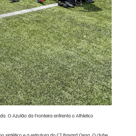
a. O Azulão da Fronteira enfrenta o Athletico
po sintético e a estrutura do CT Bayard Osna. O clube