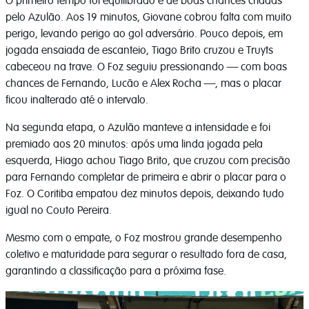
O primeiro tempo foi equilibrado e de boas chances criadas
pelo Azulão. Aos 19 minutos, Giovane cobrou falta com muito
perigo, levando perigo ao gol adversário. Pouco depois, em
jogada ensaiada de escanteio, Tiago Brito cruzou e Truyts
cabeceou na trave. O Foz seguiu pressionando — com boas
chances de Fernando, Lucão e Alex Rocha —, mas o placar
ficou inalterado até o intervalo.
Na segunda etapa, o Azulão manteve a intensidade e foi
premiado aos 20 minutos: após uma linda jogada pela
esquerda, Hiago achou Tiago Brito, que cruzou com precisão
para Fernando completar de primeira e abrir o placar para o
Foz. O Coritiba empatou dez minutos depois, deixando tudo
igual no Couto Pereira.
Mesmo com o empate, o Foz mostrou grande desempenho
coletivo e maturidade para segurar o resultado fora de casa,
garantindo a classificação para a próxima fase.