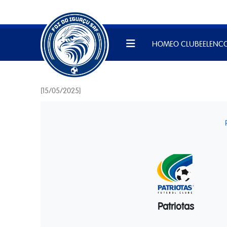
HOME
O CLUBE
ELENC
[15/05/2025]
Patriotas