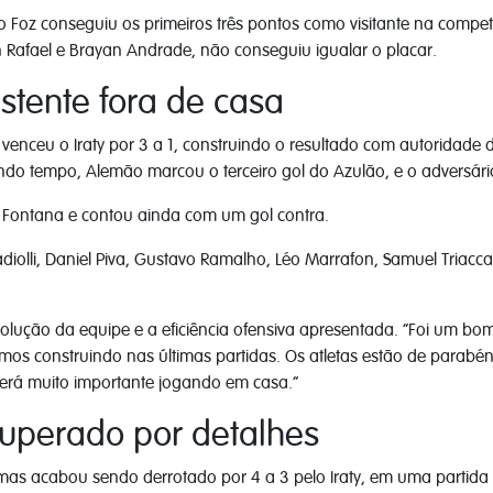
Foz conseguiu os primeiros três pontos como visitante na competi
 Rafael e Brayan Andrade, não conseguiu igualar o placar.
istente fora de casa
nceu o Iraty por 3 a 1, construindo o resultado com autoridade d
undo tempo, Alemão marcou o terceiro gol do Azulão, e o adversár
 Fontana e contou ainda com um gol contra.
adiolli, Daniel Piva, Gustavo Ramalho, Léo Marrafon, Samuel Triac
evolução da equipe e a eficiência ofensiva apresentada. “Foi um
mos construindo nas últimas partidas. Os atletas estão de parabé
rá muito importante jogando em casa.”
uperado por detalhes
mas acabou sendo derrotado por 4 a 3 pelo Iraty, em uma partida