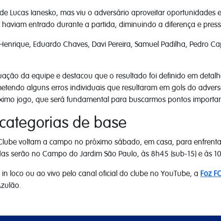
de Lucas Ianesko, mas viu o adversário aproveitar oportunidades e
haviam entrado durante a partida, diminuindo a diferença e pressi
 Henrique, Eduardo Chaves, Davi Pereira, Samuel Padilha, Pedro Cap
tuação da equipe e destacou que o resultado foi definido em detal
ndo alguns erros individuais que resultaram em gols do adversá
próximo jogo, que será fundamental para buscarmos pontos importan
categorias de base
Clube voltam a campo no próximo sábado, em casa, para enfrentar
s serão no Campo do Jardim São Paulo, às 8h45 (sub-15) e às 10
n loco ou ao vivo pelo canal oficial do clube no YouTube, a
Foz F
zulão.